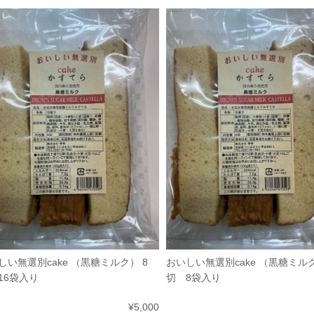
しい無選別cake （黒糖ミルク） 8
おいしい無選別cake （黒糖ミルク
16袋入り
切 8袋入り
¥5,000