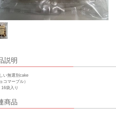
品説明
しい無選別cake
ョコマーブル）
 16袋入り
連商品