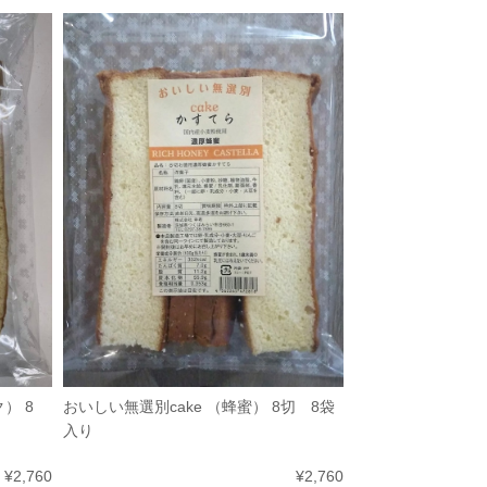
） 8
おいしい無選別cake （蜂蜜） 8切 8袋
入り
¥2,760
¥2,760